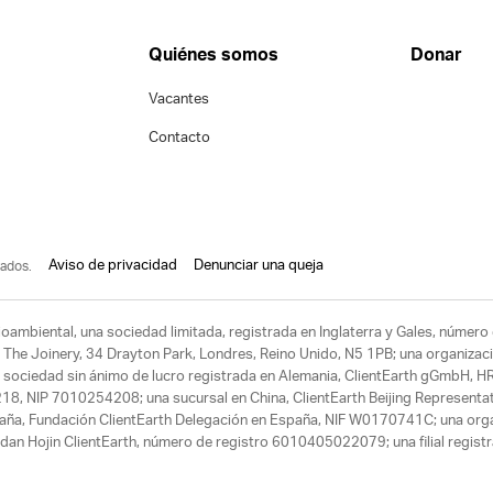
Quiénes somos
Donar
Vacantes
Contacto
Aviso de privacidad
Denunciar una queja
ados.
ioambiental, una sociedad limitada, registrada en Inglaterra y Gales, núme
 The Joinery, 34 Drayton Park, Londres, Reino Unido, N5 1PB; una organizació
 sociedad sin ánimo de lucro registrada en Alemania, ClientEarth gGmbH, HR
218, NIP 7010254208; una sucursal en China, ClientEarth Beijing Represe
paña, Fundación ClientEarth Delegación en España, NIF W0170741C; una organ
dan Hojin ClientEarth, número de registro 6010405022079; una filial registr