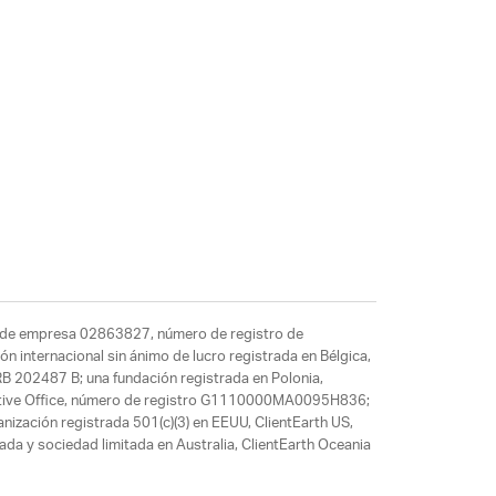
ro de empresa 02863827, número de registro de
n internacional sin ánimo de lucro registrada en Bélgica,
B 202487 B; una fundación registrada en Polonia,
ntative Office, número de registro G1110000MA0095H836;
ización registrada 501(c)(3) en EEUU, ClientEarth US,
ada y sociedad limitada en Australia, ClientEarth Oceania