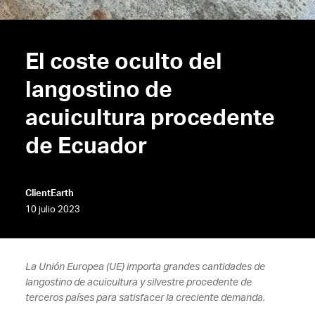
El coste oculto del
langostino de
acuicultura procedente
de Ecuador
ClientEarth
10 julio 2023
La Unión Europea (UE) importa grandes cantidades de
langostino de acuicultura y silvestre procedente de
terceros países para satisfacer la creciente demanda.